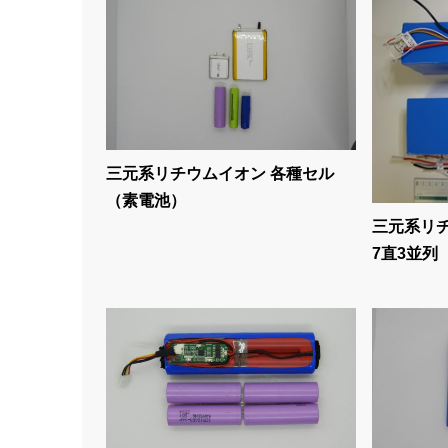
三元系リチウムイオン 各種セル
（素電池）
三元系リ
7直3並列