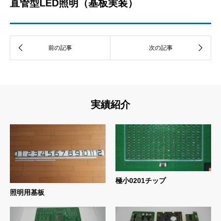
直管型LED照明（基板実装）
実績紹介
極小0201チップ
照明用基板